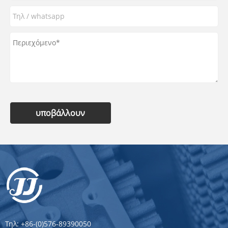
υποβάλλουν
Τηλ:
+86-(0)576-89390050