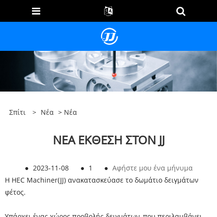
Σπίτι
>
Νέα
>
Νέα
ΝΕΑ ΕΚΘΕΣΗ ΣΤΟΝ JJ
●
2023-11-08
●
1
●
Αφήστε μου ένα μήνυμα
Η HEC Machiner(JJ) ανακατασκεύασε το δωμάτιο δειγμάτων
φέτος.
Υπάρχει ένας χώρος προβολής δειγμάτων, που περιλαμβάνει