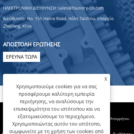
ΗΛΕΚΤΡΟΝΙΚΗ ΔΙΕΥΘΥΝΣΗ:
sales@foundry-cn.com
Διεύθυνση:
No. 155 Haina Road, πόλη Taizhou, επαρχία
Zhejiang, Κίνα
ΑΠΟΣΤΟΛΉ ΕΡΏΤΗΣΗΣ
ΕΡΕΥΝΑ ΤΩΡΑ
X
Χρησιμοποιούμε cookies για να σας
προσφέρουμε καλύτερη εμπειρία
περιήγησης, να αναλύσουμε την
επισκεψιμότητα του ιστότοπου και να
εξατομικεύσουμε το περιεχόμενο.
Links
Sitemap
RSS
XML
Πολιτική Απορρήτου
Χρησιμοποιώντας αυτόν τον ιστότοπο,
συμφωνείτε με τη χρήση των cookies από