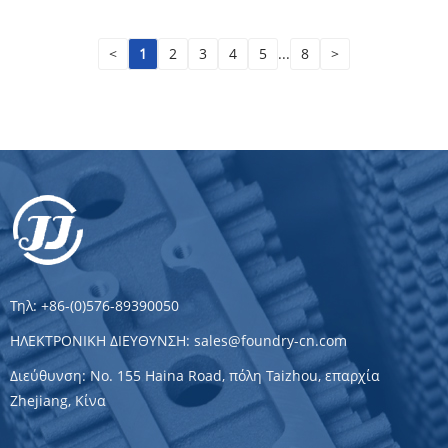
<
1
2
3
4
5
...
8
>
Τηλ:
+86-(0)576-89390050
ΗΛΕΚΤΡΟΝΙΚΗ ΔΙΕΥΘΥΝΣΗ:
sales@foundry-cn.com
Διεύθυνση:
No. 155 Haina Road, πόλη Taizhou, επαρχία
Zhejiang, Κίνα