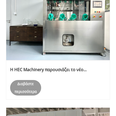
Η HEC Machinery παρουσιάζει το νέο
εργαστήριο Cleanroom για χύτευση αλουμινίου
υψηλής ακρίβειας
Διαβάστε
περισσότερα